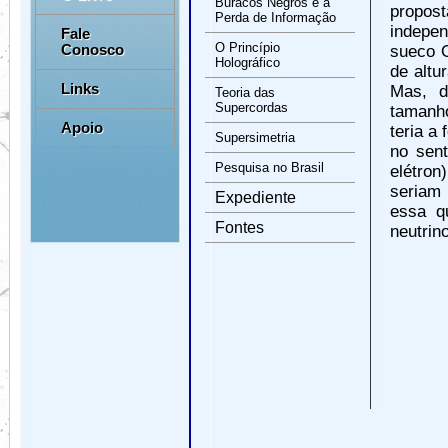
Buracos Negros e a
propos
Perda de Informação
indepen
Fale
O Princípio
Conosco
sueco O
Holográfico
de altu
Links
Mas, d
Teoria das
Supercordas
tamanho
Apoio
teria a
Supersimetria
no sent
Pesquisa no Brasil
elétro
seriam 
Expediente
essa q
Fontes
neutrino