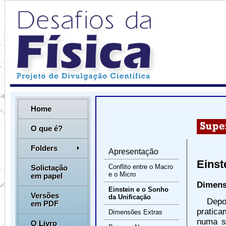
Home
O que é?
Folders
Apresentação
Einst
Conflito entre o Macro
Solictação
e o Micro
em papel
Dimens
Einstein e o Sonho
Versões
da Unificação
Depo
em PDF
pratica
Dimensões Extras
numa só
O Livro