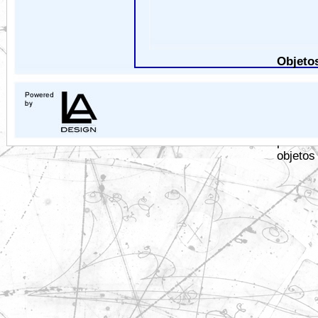
Objeto
Embo
com a 
mecâni
mais ta
partíc
objetos