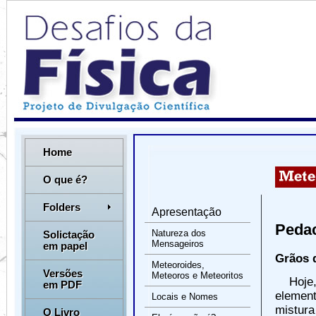
Home
O que é?
Folders
Apresentação
Pedac
Natureza dos
Solictação
Mensageiros
em papel
Grãos 
Meteoroides,
Versões
Meteoros e Meteoritos
Hoje
em PDF
elemen
Locais e Nomes
mistura
O Livro