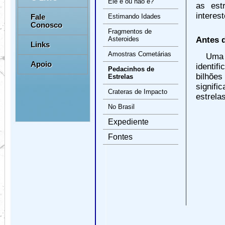
Ele é ou não é?
as est
interest
Fale
Estimando Idades
Conosco
Fragmentos de
Antes 
Asteroides
Links
Amostras Cometárias
Uma 
Apoio
identi
Pedacinhos de
bilhõe
Estrelas
signif
Crateras de Impacto
estrela
No Brasil
Expediente
Fontes