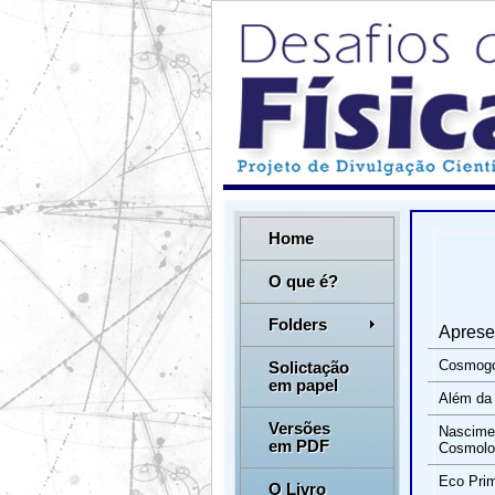
Home
O que é?
Folders
Aprese
Cosmogo
Solictação
em papel
Além da 
Versões
Nascime
em PDF
Cosmolo
Eco Prim
O Livro