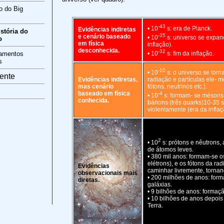
o do Big
-43
• 10
s: era de Planck.
Evidências indiretas
stória do
-35
e cenário baseado
• 10
s: universo se expan
o
em física
inflação).
desconhecida.
-32
amentos
• 10
s: fim da inflação.
s
-10
• 10
s: o universo se tor
ente
Evidências indiretas,
radiação e partículas ele- m
mas cenário
fótons, neutrinos etc.).
baseado em física
-4
• 10
s: formam- se mésons 
conhecida.
bárions (três quarks)10-35 
violentamente (era da inflaç
2
• 10
s: prótons e nêutrons,
de átomos leves.
• 380 mil anos: formam-se o
elétrons), e os fótons da r
Evidências
caminhar livremente, tornan
observacionais mais
• 200 milhões de anos: form
diretas.
galáxias.
• 9 bilhões de anos: formaç
• 10 bilhões de anos depois 
Terra.