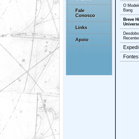
O Model
Fale
Bang
Conosco
Breve Hi
Univers
Links
Desdobr
Recente
Apoio
Expedi
Fontes