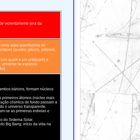
de violentamente (era da
na uma sopa quentíssima de
entares (quarks, glúons, elétrons,
(um quark e um antiquark) e
s: universo se expande
ão).
 ambos bárions, formam núcleos
s primeiros átomos (núcleo mais
adiação cósmica de fundo passam a
do o universo transparente.
am-se as primeiras estrelas e
ão do Sistema Solar.
do Big Bang: início da vida na