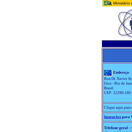
Endereço
:
Rua Dr. Xavier S
Urca - Rio de Jane
Brasil
CEP: 22290-180
Clique aqui para 
Instruções
para V
Telefone geral
:
+