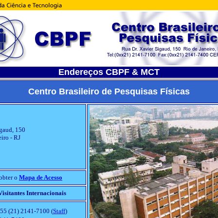
Endereços CBPF & MCT
Centro Brasileiro de Pesquisas Físicas
igaud, 150
iro - RJ
obter o
Mapa de Acesso
isitantes Internacionais
55 (21) 2141-7100 (
Staff
)