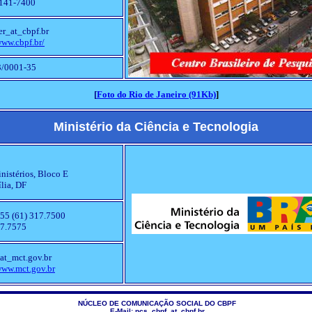
2141-7400
er_at_cbpf.br
www.cbpf.br/
3/0001-35
[
Foto do Rio de Janeiro (91Kb)
]
Ministério da Ciência e Tecnologia
istérios, Bloco E
lia, DF
55 (61) 317.7500
17.7575
at_mct.gov.br
www.mct.gov.br
NÚCLEO DE COMUNICAÇÃO SOCIAL DO CBPF
E-Mail: ncs_cbpf_at_cbpf.br