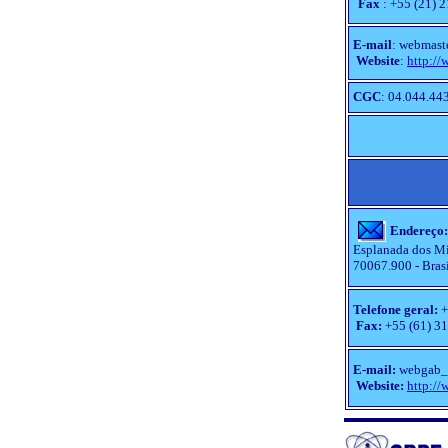
Fax
: +55 (21) 
E-mail
: webmast
Website
:
http://
CGC
: 04.044.44
Endereço:
Esplanada dos Min
70067.900 - Brasí
Telefone geral:
+
Fax:
+55 (61) 3
E-mail:
webgab_
Website:
http://